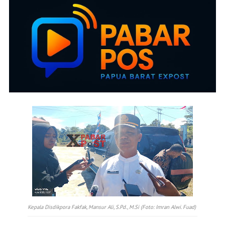
Kepala Disdikpora Fakfak, Mansur Ali, S.Pd., M.Si (Foto: Imran Alwi. Fuad)