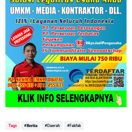
Tags
𝐁𝐞𝐫𝐢𝐭𝐚
Daerah
Fakfak