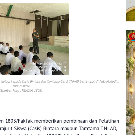
sikologi kepada Casis Bintara dan Tamtama Gel 2 TNI-AD bertempat di Aula Makodim
1803/Fakfak
(Sumber Foto : PENDIM 1803)
im 1803/Fakfak memberikan pembinaan dan Pelatihan
rajurit Siswa (Casis) Bintara maupun Tamtama TNI AD,