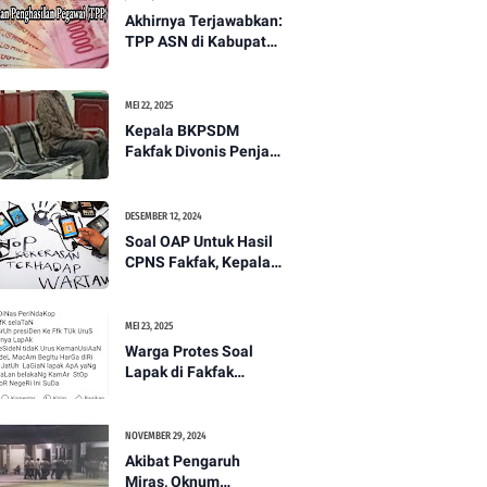
Akhirnya Terjawabkan:
TPP ASN di Kabupaten
Fakfak Akan Dicairkan
Tepat pada 15 Juli
2025
MEI 22, 2025
Kepala BKPSDM
Fakfak Divonis Penjara
2 Bulan 15 Hari Terkait
Kasus Masuk
Pekarangan Rumah
DESEMBER 12, 2024
Orang Tanpa Izin
Soal OAP Untuk Hasil
CPNS Fakfak, Kepala
Bagian BKPSDM
Mengancam Oknum
Wartawan Nasional,
MEI 23, 2025
Kontributor Papua
Warga Protes Soal
Barat
Lapak di Fakfak
Selatan, Presiden
Diminta Tak Ikut
Campur
NOVEMBER 29, 2024
Akibat Pengaruh
Miras, Oknum