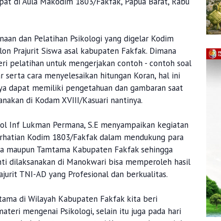
at di Aula Makodim 1803/Fakfak, Papua Barat, Rabu
aan dan Pelatihan Psikologi yang digelar Kodim
alon Prajurit Siswa asal kabupaten Fakfak. Dimana
ri pelatihan untuk mengerjakan contoh - contoh soal
r serta cara menyelesaikan hitungan Koran, hal ini
nya dapat memiliki pengetahuan dan gambaran saat
anakan di Kodam XVIII/Kasuari nantinya.
l Inf Lukman Permana, S.E menyampaikan kegiatan
perhatian Kodim 1803/Fakfak dalam mendukung para
ntara maupun Tamtama Kabupaten Fakfak sehingga
nti dilaksanakan di Manokwari bisa memperoleh hasil
jurit TNI-AD yang Profesional dan berkualitas.
mtama di Wilayah Kabupaten Fakfak kita beri
teri mengenai Psikologi, selain itu juga pada hari