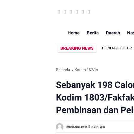
Home
Berita
Daerah
Nas
BREAKING NEWS
NAMEN MINI SOCCER ANTARINSTANSI, PERKUAT SINERGI SEKTOR LOGISTIK
Beranda
Korem 182/Jo
Sebanyak 198 Calon
Kodim 1803/Fakfak
Pembinaan dan Pela
IMRAN ALWI. FUAD
MEI 14, 2025