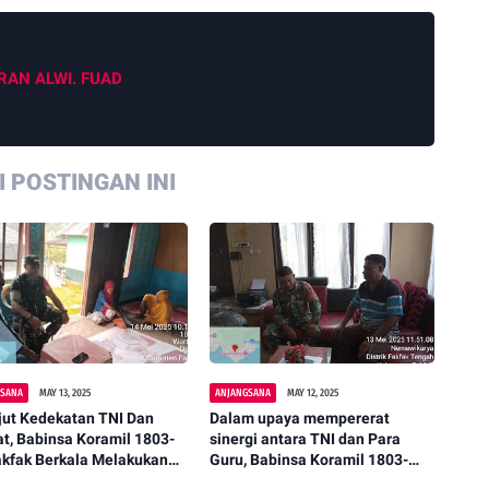
RAN ALWI. FUAD
 POSTINGAN INI
GSANA
MAY 13, 2025
ANJANGSANA
MAY 12, 2025
jut Kedekatan TNI Dan
Dalam upaya mempererat
t, Babinsa Koramil 1803-
sinergi antara TNI dan Para
akfak Berkala Melakukan
Guru, Babinsa Koramil 1803-
os
01/Fakfak menggelar kegiatan