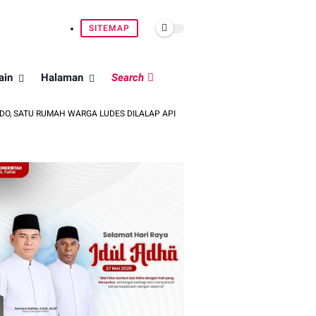
SITEMAP
ain
Halaman
Search
H WARGA LUDES DILALAP API
PEMILIHAN KETUA KMK FAKFAK BERU