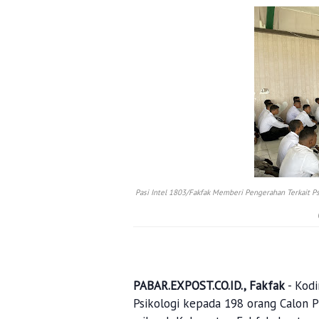
Pasi Intel 1803/Fakfak Memberi Pengerahan Terkait P
PABAR.EXPOST.CO.ID., Fakfak
- Kod
Psikologi kepada 198 orang Calon P