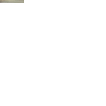
Komisioner KPU
Fakfak Halangi Hak
Saksi Paslon SANTUN
Pada Pleno PPD