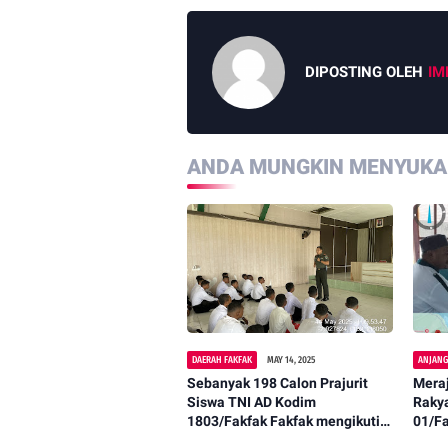
DIPOSTING OLEH
IM
ANDA MUNGKIN MENYUKAI
DAERAH FAKFAK
MAY 14, 2025
ANJAN
Sebanyak 198 Calon Prajurit
Mera
Siswa TNI AD Kodim
Rakya
1803/Fakfak Fakfak mengikuti
01/F
Pembinaan dan Pelatihan
Koms