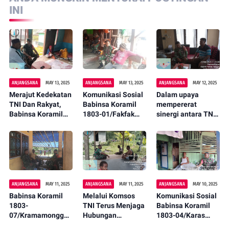
INI
ANJANGSANA
MAY 13, 2025
ANJANGSANA
MAY 13, 2025
ANJANGSANA
MAY 12, 2025
Merajut Kedekatan
Komunikasi Sosial
Dalam upaya
TNI Dan Rakyat,
Babinsa Koramil
mempererat
Babinsa Koramil
1803-01/Fakfak
sinergi antara TNI
1803-01/Fakfak
Bahas Revisi UU
dan Para Guru,
Berkala Melakukan
TNI Bersama
Babinsa Koramil
Komsos
Tokoh Masyarakat.
1803-01/Fakfak
menggelar
kegiatan
Komunikasi Sosial
(Komsos)
ANJANGSANA
MAY 11, 2025
ANJANGSANA
MAY 11, 2025
ANJANGSANA
MAY 10, 2025
Babinsa Koramil
Melalui Komsos
Komunikasi Sosial
1803-
TNI Terus Menjaga
Babinsa Koramil
07/Kramamongga
Hubungan
1803-04/Karas
Komunikasi Sosial
Harmonis Bersama
Serda Terianus