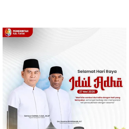
(Komsos) bahas
Masyarakat, Ini
bahas Revisi UU
Revisi UU TNI
Pesan Kopda
TNI Bersama
Bersama Tokoh
Hasan Bay
Tokoh Masyarakat
Masyarakat