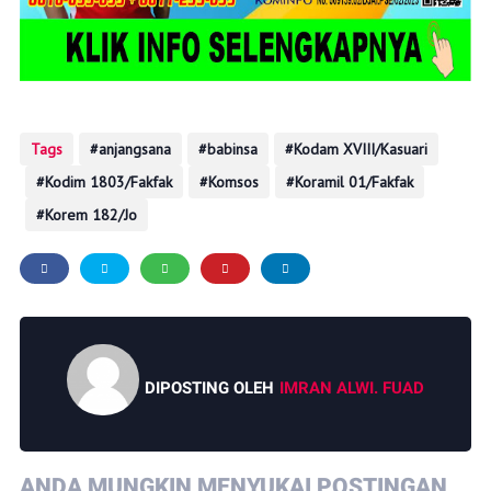
Tags
anjangsana
babinsa
Kodam XVIII/Kasuari
Kodim 1803/Fakfak
Komsos
Koramil 01/Fakfak
Korem 182/Jo
DIPOSTING OLEH
IMRAN ALWI. FUAD
ANDA MUNGKIN MENYUKAI POSTINGAN