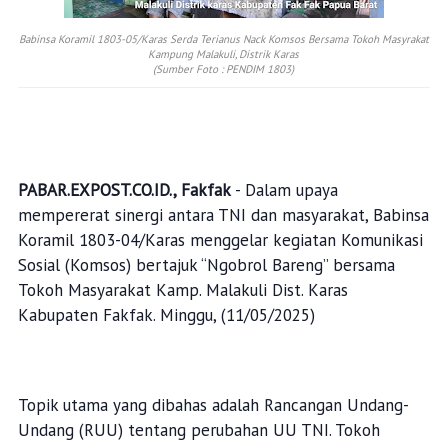
Babinsa Koramil 1803-05/Karas Serda Terianus Nack Komsos Bersama Tokoh Masyrakat
Kampung Malakuli, Distrik Karas
(Sumber Foto : PENDIM 1803)
PABAR.EXPOST.CO.ID., Fakfak
- Dalam upaya
mempererat sinergi antara TNI dan masyarakat, Babinsa
Koramil 1803-04/Karas menggelar kegiatan Komunikasi
Sosial (Komsos) bertajuk “Ngobrol Bareng” bersama
Tokoh Masyarakat Kamp. Malakuli Dist. Karas
Kabupaten Fakfak. Minggu, (11/05/2025)
Topik utama yang dibahas adalah Rancangan Undang-
Undang (RUU) tentang perubahan UU TNI. Tokoh