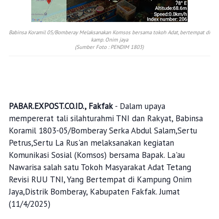
Babinsa Koramil 05/Bomberay Melaksanakan Komsos bersama tokoh Adat, bertempat di
kamp. Onim jaya
(Sumber Foto : PENDIM 1803)
PABAR.EXPOST.CO.ID., Fakfak
- Dalam upaya
mempererat tali silahturahmi TNI dan Rakyat, Babinsa
Koramil 1803-05/Bomberay Serka Abdul Salam,Sertu
Petrus,Sertu La Rus'an melaksanakan kegiatan
Komunikasi Sosial (Komsos) bersama Bapak. La'au
Nawarisa salah satu Tokoh Masyarakat Adat Tetang
Revisi RUU TNI, Yang Bertempat di Kampung Onim
Jaya,Distrik Bomberay, Kabupaten Fakfak. Jumat
(11/4/2025)