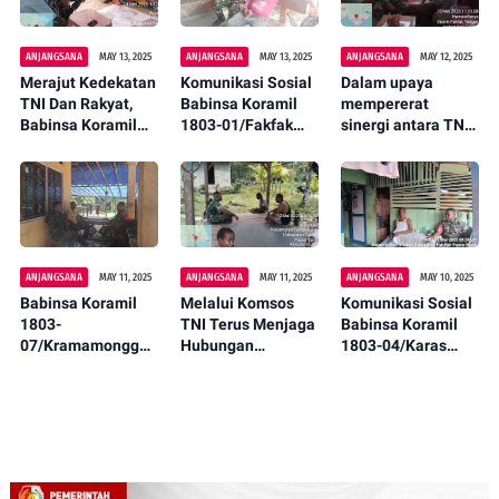
ANJANGSANA
MAY 13, 2025
ANJANGSANA
MAY 13, 2025
ANJANGSANA
MAY 12, 2025
Merajut Kedekatan
Komunikasi Sosial
Dalam upaya
TNI Dan Rakyat,
Babinsa Koramil
mempererat
Babinsa Koramil
1803-01/Fakfak
sinergi antara TNI
1803-01/Fakfak
Bahas Revisi UU
dan Para Guru,
Berkala Melakukan
TNI Bersama
Babinsa Koramil
Komsos
Tokoh Masyarakat.
1803-01/Fakfak
menggelar
kegiatan
Komunikasi Sosial
(Komsos)
ANJANGSANA
MAY 11, 2025
ANJANGSANA
MAY 11, 2025
ANJANGSANA
MAY 10, 2025
Babinsa Koramil
Melalui Komsos
Komunikasi Sosial
1803-
TNI Terus Menjaga
Babinsa Koramil
07/Kramamongga
Hubungan
1803-04/Karas
Komunikasi Sosial
Harmonis Bersama
Serda Terianus
(Komsos) bahas
Masyarakat, Ini
bahas Revisi UU
Revisi UU TNI
Pesan Kopda
TNI Bersama
Bersama Tokoh
Hasan Bay
Tokoh Masyarakat
Masyarakat