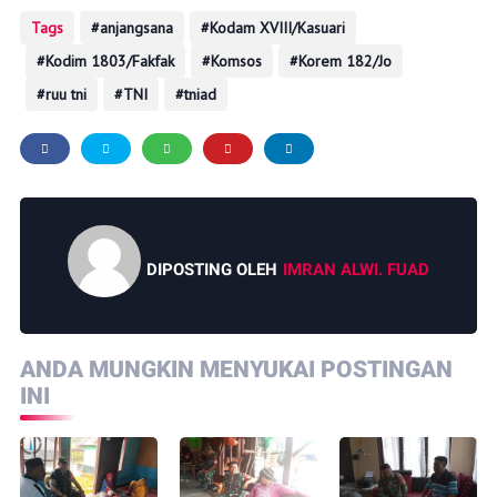
Tags
anjangsana
Kodam XVIII/Kasuari
Kodim 1803/Fakfak
Komsos
Korem 182/Jo
ruu tni
TNI
tniad
DIPOSTING OLEH
IMRAN ALWI. FUAD
ANDA MUNGKIN MENYUKAI POSTINGAN
INI